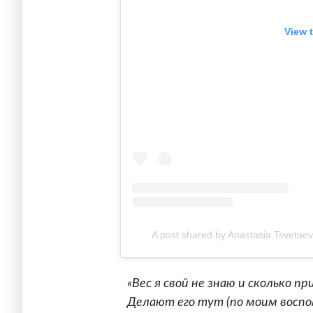
View 
A post shared by Anastasia Tsvetae
«Вес я свой не знаю и сколько п
Делают его тут (по моим воспо