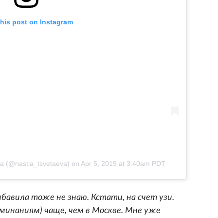
this post on Instagram
va (@nastia_tsvetaeva)
on
Apr 5, 2019 at 3:40am PDT
рибавила тоже не знаю. Кстати, на счет узи.
минаниям) чаще, чем в Москве. Мне уже