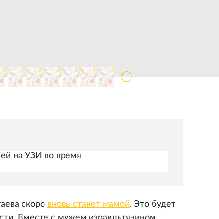
лей на УЗИ во время
таева скоро
вновь станет мамой
. Это будет
сти. Вместе с мужем израильтянином