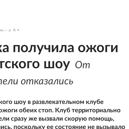
н.
a
A
ка получила ожоги
етского шоу
От
тели отказались
кого шоу в развлекательном клубе
ожоги обеих стоп. Клуб территориально
тели сразу же вызвали скорую помощь,
ись, поскольку ее состояние не вызывало