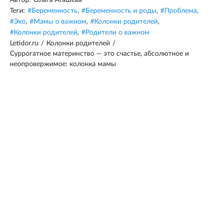
Автор:
Ольга Аташева
Теги:
#
Беременность
,
#
Беременность и роды
,
#
Проблема
,
#
Эко
,
#
Мамы о важном
,
#
Колонки родителей
,
#
Колонки родителей
,
#
Родители о важном
Letidor.ru
/
Колонки родителей
/
Суррогатное материнство — это счастье, абсолютное и
неопровержимое: колонка мамы