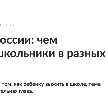
00
a
A
оссии: чем
кольники в разных
том, как ребенку выжить в школе, теме
ельная глава.