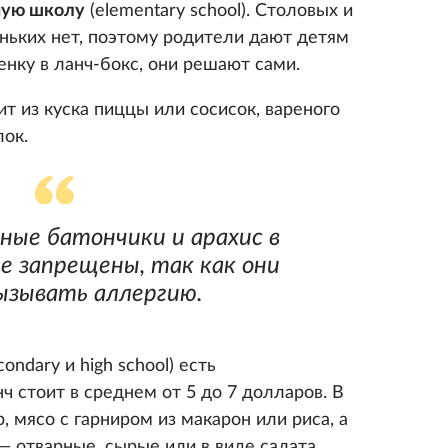
ную школу
(elementary school). Столовых и
ньких нет, поэтому родители дают детям
енку в ланч-бокс, они решают сами.
т из куска пиццы или сосисок, вареного
лок.
ные батончики и арахис в
е запрещены, так как они
ызывать аллергию.
condary и high school) есть
ч стоит в среднем от 5 до 7 долларов. В
 мясо с гарниром из макарон или риса, а
 отварные, сырые или в виде салата.