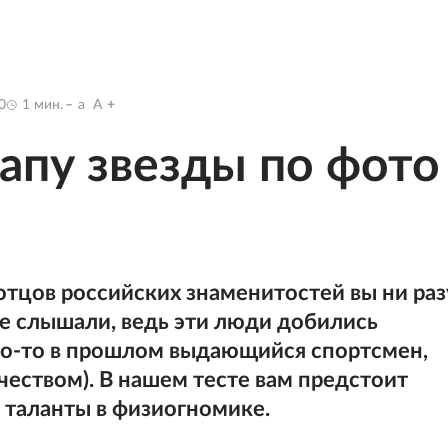
0
1
мин.
a
A
папу звезды по фото
отцов российских знаменитостей вы ни раз
ое слышали, ведь эти люди добились
кто-то в прошлом выдающийся спортсмен,
рчеством). В нашем тесте вам предстоит
 таланты в физиогномике.