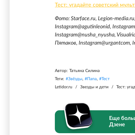
Тест: угадайте советский муль
Фото: Starface.ru, Legion-media.r
Instagram@agutinleonid, Instagram
Instagram@nusha_nyusha, Visualri
Пятаков, Instagram@urgantcom, I
Автор:
Татьяна Силина
Теги:
#
Звёзды
,
#
Папа
,
#
Тест
Letidor.ru
/
Звезды и дети
/
Тест: уга
Еще боль
Дзене