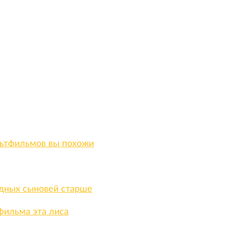
ультфильмов вы похожи
ездных сыновей старше
тфильма эта лиса