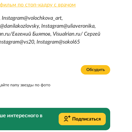
тфильм по стоп-кадру с врачом
u, Instagram@volochkova_art,
@danilakozlovsky, Instagram@uliaveronika,
an.ru/Евгений Биятов, Visualrian.ru/ Сергей
nstagram@vs20, Instagram@sokol65
Обсудить
дайте папу звезды по фото
ше интересного в
Подписаться