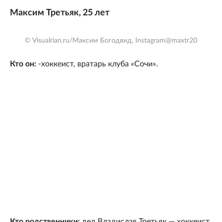
Максим Третьяк, 25 лет
© Visualrian.ru/Максим Богодвид, Instagram@maxtr20
Кто он:
-хоккеист, вратарь клуба «Сочи».
Кто родственники:
дед Владислав Третьяк — хоккеист,