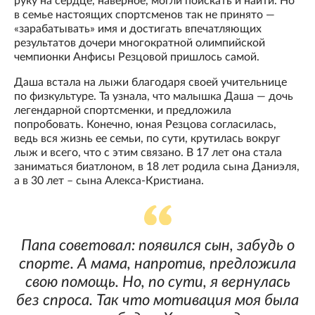
руку на сердце, наверное, могли поискать и найти. Но
в семье настоящих спортсменов так не принято —
«зарабатывать» имя и достигать впечатляющих
результатов дочери многократной олимпийской
чемпионки Анфисы Резцовой пришлось самой.
Даша встала на лыжи благодаря своей учительнице
по физкультуре. Та узнала, что малышка Даша — дочь
легендарной спортсменки, и предложила
попробовать. Конечно, юная Резцова согласилась,
ведь вся жизнь ее семьи, по сути, крутилась вокруг
лыж и всего, что с этим связано. В 17 лет она стала
заниматься биатлоном, в 18 лет родила сына Даниэля,
а в 30 лет – сына Алекса-Кристиана.
Папа советовал: появился сын, забудь о
спорте. А мама, напротив, предложила
свою помощь. Но, по сути, я вернулась
без спроса. Так что мотивация моя была