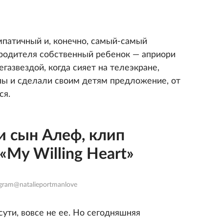
патичный и, конечно, самый-самый
родителя собственный ребенок — априори
егазвездой, когда сияет на телеэкране,
ы и сделали своим детям предложение, от
ся.
и сын Алеф, клип
My Willing Heart»
gram@natalieportmanlove
 сути, вовсе не ее. Но сегодняшняя