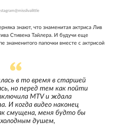
stagram@misslivalittle
рняка знают, что знаменитая актриса Лив
тива Стивена Тайлера. И будучи еще
пе знаменитого папочки вместе с актрисой
илась в то время в старшей
ась, но перед тем как пойти
 включила MTV и ждала
а. И когда видео наконец
ак смущена, меня будто бы
 холодным душем,