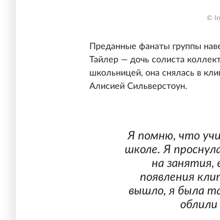
© In
Преданные фанаты группы наве
Тайлер — дочь солиста коллек
школьницей, она снялась в кли
Алисией Сильверстоун.
Я помню, что уч
школе. Я проснул
на занятия,
появления клип
вышло, я была т
облили