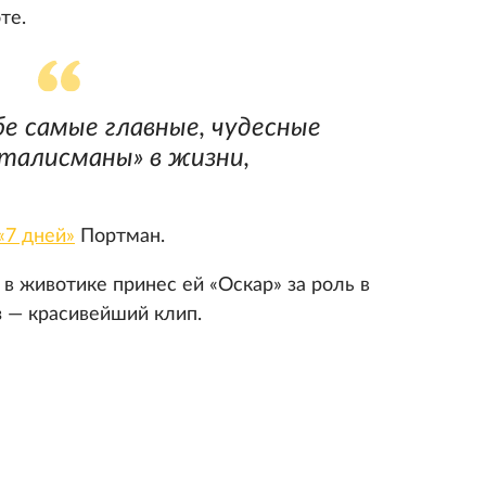
те.
бе самые главные, чудесные
талисманы» в жизни,
«7 дней»
Портман.
в животике принес ей «Оскар» за роль в
з — красивейший клип.