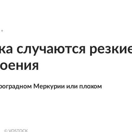
ка случаются резки
роения
троградном Меркурии или плохом
© VOSTOCK