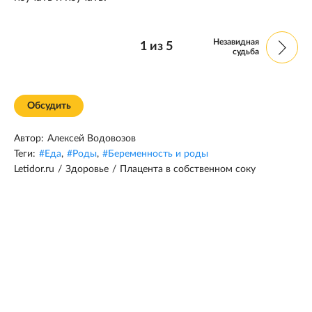
Незавидная
1
из
5
судьба
Обсудить
Автор:
Алексей Водовозов
Теги:
#
Еда
,
#
Роды
,
#
Беременность и роды
Letidor.ru
/
Здоровье
/
Плацента в собственном соку