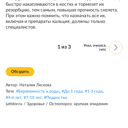
быстро накапливаются в костях и тормозят их
резорбцию, тем самым, повышая прочность скелета.
При этом важно помнить, что назначать все их,
включая и препараты кальция, должны только
специалистов.
Упал, очнулся,
1
из
3
гипс
Обсудить
Автор:
Наталия Лескова
Теги:
#
Беременность и роды
,
#
До 1 года
,
#
1-3 года
,
#
4-6 лет
,
#
7-10 лет
,
#
Подростки
Letidor.ru
/
Здоровье
/
Остеопороз: хрупкая эпидемия