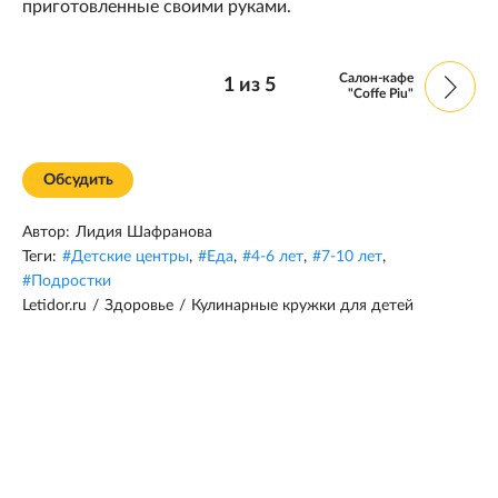
приготовленные своими руками.
Салон-кафе
1
из
5
"Coffe Piu"
Обсудить
Автор:
Лидия Шафранова
Теги:
#
Детские центры
,
#
Еда
,
#
4-6 лет
,
#
7-10 лет
,
#
Подростки
Letidor.ru
/
Здоровье
/
Кулинарные кружки для детей