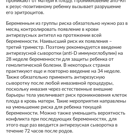
проникают от матери к плоду. Проникновение anti-Rh
к резус-позитивному ребенку вызывает разрушение
его эритроцитов.
Беременным из группы риска обязательно нужно раз в
месяц контролировать появление в крови
антирезусных антител на протяжении всей
беременности. Наивысший риск их появления –
третий триместр. Поэтому рекомендуется введение
антирезусной сыворотки (anti-D иммуноглобулин) на
28 неделе беременности для защиты ребенка от
гемолитической болезни. В некоторых странах
практикуют еще и повторно введение на 34 неделе.
Также обязательно применять антирезусную
сыворотку после любой инвазивной процедуры,
поскольку инвазия через естественные внешние
барьеры тела увеличивает риск проникновения клеток
плода в кровь матери. Такие мероприятия направлены
на уменьшение риска для ребенка текущей
беременности. Можно также уменьшить вероятность
конфликта при последующих беременностях, для
этого еще раз вводится антирезусная сыворотка в
течение 72 часов после родов.