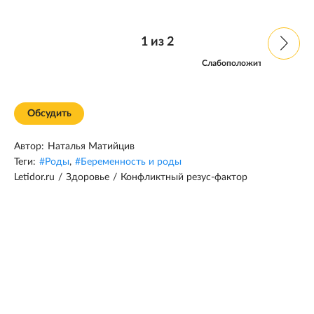
1
из
2
Слабоположительный
резус
Обсудить
Автор:
Наталья Матийцив
Теги:
#
Роды
,
#
Беременность и роды
Letidor.ru
/
Здоровье
/
Конфликтный резус-фактор