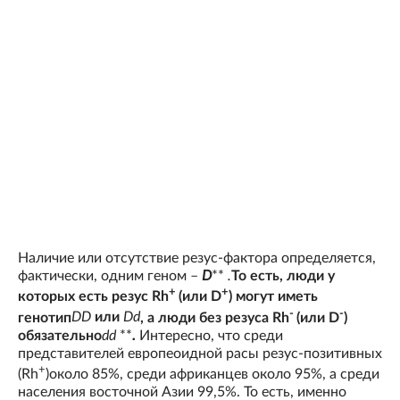
Наличие или отсутствие резус-фактора определяется,
фактически, одним геном –
D
**
.
То есть, люди у
+
+
которых есть резус Rh
(или D
) могут иметь
-
-
генотип
DD
или
Dd
, а люди без резуса Rh
(или D
)
обязательно
dd
**
.
Интересно, что среди
представителей европеоидной расы резус-позитивных
+
(Rh
)около 85%, среди африканцев около 95%, а среди
населения восточной Азии 99,5%. То есть, именно