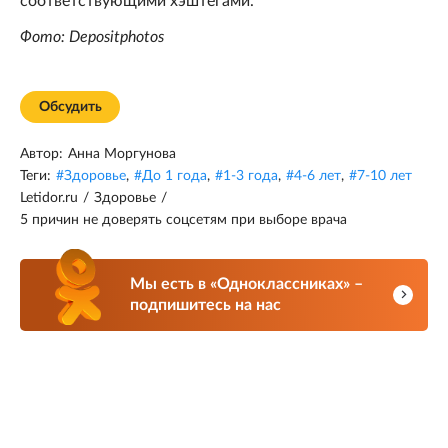
соответствующими хэштегами.
Фото: Depositphotos
Обсудить
Автор:
Анна Моргунова
Теги:
#
Здоровье
,
#
До 1 года
,
#
1-3 года
,
#
4-6 лет
,
#
7-10 лет
Letidor.ru
/
Здоровье
/
5 причин не доверять соцсетям при выборе врача
Мы есть в «Одноклассниках» –
подпишитесь на нас