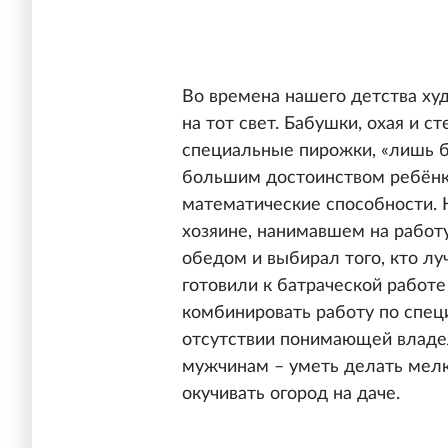
Во времена нашего детства ху
на тот свет. Бабушки, охая и с
специальные пирожки, «лишь б
большим достоинством ребёнка
математические способности. Н
хозяине, нанимавшем на работу
обедом и выбирал того, кто лу
готовили к батраческой рабо
комбинировать работу по специ
отсутствии понимающей владел
мужчинам – уметь делать мелк
окучивать огород на даче.