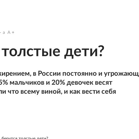
a
A
 толстые дети?
жирением, в России постоянно и угрожающ
5% мальчиков и 20% девочек весят
и что всему виной, и как вести себя
 берутся толстые дети?