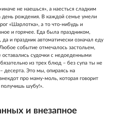
 «иначе не наешься», а наесться сладким
а день рождения. В каждой семье умели
рог «Шарлотка», а то что-нибудь и
вное и горячее. Еда была праздником,
, да и праздник автоматически означал еду
 Любое событие отмечалось застольем,
е оставались судочки с недоеденными
обязательно из трех блюд – без супа ты не
 – десерта. Это мы, опираясь на
анекдот про маму-моль, которая говорит
 получишь шубу!».
анных и внезапное