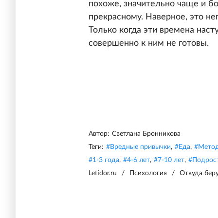
похоже, значительно чаще и б
прекрасному. Наверное, это не
Только когда эти времена наст
совершенно к ним не готовы.
Автор:
Светлана Бронникова
Теги:
#
Вредные привычки
,
#
Еда
,
#
Метод
#
1-3 года
,
#
4-6 лет
,
#
7-10 лет
,
#
Подрос
Letidor.ru
/
Психология
/
Откуда беру