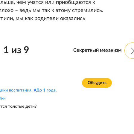
ольше, чем учатся или приобщаются к
плохо – ведь мы так к этому стремились.
упили, мы как родители оказались
1
из
9
Секретный механизм
Обсудить
ики воспитания
,
#
До 1 года
,
тки
тся толстые дети?