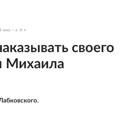
4
мин.
a
A
наказывать своего
ы Михаила
Лабковского.