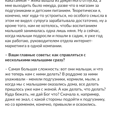
накатанной – жена вышла из декретного отпуска, а
мне выходить было некуда, разве что в магазин за
подгузниками и детским питанием. Теоретически я,
конечно, мог куда-то устроиться, но особого смысла в
этом не видел: супруга зарабатывала достаточно, ну а
кроме того, нам не хотелось, чтобы воспитанием
малышей занималась одна лишь няня. Ну а сейчас,
когда малыши подросли и пошли в садик, я уже год
как работаю, руководителем отдела интернет-
маркетинга в одной компании.
– Ваши главные советы: как справляться с
несколькими малышами сразу?
– Самая большая сложность: вот они малыши, и что
же теперь нам с ними делать? В роддоме за ними
ухаживали - меняли подгузники, кормили, мыли, а
когда мы с малышами оказались дома, все делать
пришлось уже нам с женой. А как делать, что делать?
Куда бежать, не дай Бог что? Сначала я, например,
даже не знал, с какой стороны подойти к подгузнику,
но со временем, конечно, привыкли и освоились.