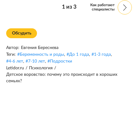
Как работают
1
из
3
специалисты
Обсудить
Автор:
Евгения Береснева
Теги:
#
Беременность и роды
,
#
До 1 года
,
#
1-3 года
,
#
4-6 лет
,
#
7-10 лет
,
#
Подростки
Letidor.ru
/
Психология
/
Детское воровство: почему это происходит в хороших
семьях?