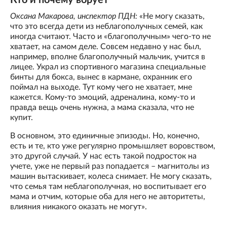
Кто и почему ворует
Оксана Макарова, инспектор ПДН:
«Не могу сказать,
что это всегда дети из неблагополучных семей, как
иногда считают. Часто и «благополучным» чего-то не
хватает, на самом деле. Совсем недавно у нас был,
например, вполне благополучный мальчик, учится в
лицее. Украл из спортивного магазина специальные
бинты для бокса, вынес в кармане, охранник его
поймал на выходе. Тут кому чего не хватает, мне
кажется. Кому-то эмоций, адреналина, кому-то и
правда вещь очень нужна, а мама сказала, что не
купит.
В основном, это единичные эпизоды. Но, конечно,
есть и те, кто уже регулярно промышляет воровством,
это другой случай. У нас есть такой подросток на
учете, уже не первый раз попадается – магнитолы из
машин вытаскивает, колеса снимает. Не могу сказать,
что семья там неблагополучная, но воспитывает его
мама и отчим, которые оба для него не авторитеты,
влияния никакого оказать не могут».