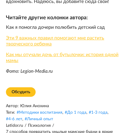
вдохновить. Надеюсь, вы добавите сюда свои!
Читайте другие колонки автора:
Как я помогла дочери полюбить детский сад
Эти 9 важных правил помогают мне растить
творческого ребенка
Как мы отучали дочь от бутылочки: история одной
мамы
Фото: Legion-Media.ru
Обсудить
Автор:
Юлия Анохина
Теги:
#
Методики воспитания
,
#
До 1 года
,
#
1-3 года
,
#
4-6 лет
,
#
Личный опыт
Letidor.ru
/
Психология
/
7 способов превратить унылые мамские будни в яркие