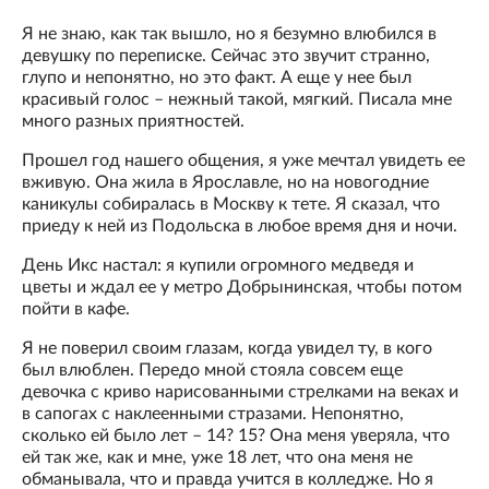
Я не знаю, как так вышло, но я безумно влюбился в
девушку по переписке. Сейчас это звучит странно,
глупо и непонятно, но это факт. А еще у нее был
красивый голос – нежный такой, мягкий. Писала мне
много разных приятностей.
Прошел год нашего общения, я уже мечтал увидеть ее
вживую. Она жила в Ярославле, но на новогодние
каникулы собиралась в Москву к тете. Я сказал, что
приеду к ней из Подольска в любое время дня и ночи.
День Икс настал: я купили огромного медведя и
цветы и ждал ее у метро Добрынинская, чтобы потом
пойти в кафе.
Я не поверил своим глазам, когда увидел ту, в кого
был влюблен. Передо мной стояла совсем еще
девочка с криво нарисованными стрелками на веках и
в сапогах с наклеенными стразами. Непонятно,
сколько ей было лет – 14? 15? Она меня уверяла, что
ей так же, как и мне, уже 18 лет, что она меня не
обманывала, что и правда учится в колледже. Но я