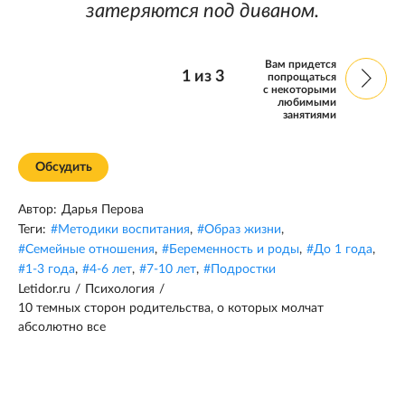
затеряются под диваном.
Вам придется
1
из
3
попрощаться
с некоторыми
любимыми
занятиями
Обсудить
Автор:
Дарья Перова
Теги:
#
Методики воспитания
,
#
Образ жизни
,
#
Семейные отношения
,
#
Беременность и роды
,
#
До 1 года
,
#
1-3 года
,
#
4-6 лет
,
#
7-10 лет
,
#
Подростки
Letidor.ru
/
Психология
/
10 темных сторон родительства, о которых молчат
абсолютно все