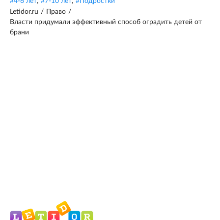
#
4-6 лет
,
#
7-10 лет
,
#
Подростки
Letidor.ru
/
Право
/
Власти придумали эффективный способ оградить детей от
брани