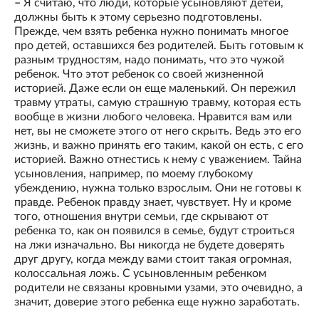
–
Я считаю, что люди, которые усыновляют детей,
должны быть к этому серьезно подготовлены.
Прежде, чем взять ребенка нужно понимать многое
про детей, оставшихся без родителей. Быть готовым к
разным трудностям, надо понимать, что это чужой
ребенок. Что этот ребенок со своей жизненной
историей. Даже если он еще маленький. Он пережил
травму утраты, самую страшную травму, которая есть
вообще в жизни любого человека. Нравится вам или
нет, вы не сможете этого от него скрыть. Ведь это его
жизнь, и важно принять его таким, какой он есть, с его
историей. Важно отнестись к нему с уважением. Тайна
усыновления, например, по моему глубокому
убеждению, нужна только взрослым. Они не готовы к
правде. Ребенок правду знает, чувствует. Ну и кроме
того, отношения внутри семьи, где скрывают от
ребенка то, как он появился в семье, будут строиться
на лжи изначально. Вы никогда не будете доверять
друг другу, когда между вами стоит такая огромная,
колоссальная ложь. С усыновленным ребенком
родители не связаны кровными узами, это очевидно, а
значит, доверие этого ребенка еще нужно заработать.