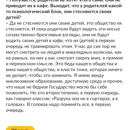
– Получается, родители не хотят этого сами. Они не
приводят их в кафе. Выходит, что у родителей какой-
то психологический блок, они стесняются своих
детей?
–
Да не стесняются они своих детей, это общество их
стесняется. И пока родители будут видеть эти косые
сочувственно-брезгливые взгляды, они не будут
водить своих детей в кафе, что их (детей) в первую
очередь не травмировать этим. У нас до сих пор не
могут смотреть на людей в инвалидных колясках, как
на равных, на них у нас смотрят сверху вниз, в прямом
и переносном смысле. Это беда нашего общества и
вина нашего общества, и власти тоже, которая ничего
не делает, чтобы это изменить. Я имею ввиду
инклюзивное образование, доступную среду и прочее,
что наше не бедное Государство могло бы себе
позволить. Но это второстепенно, в первую очередь,
как говорил классик: «Разруха она не в сортирах, а в
головах». В головах надо поменять все, в первую
очередь.