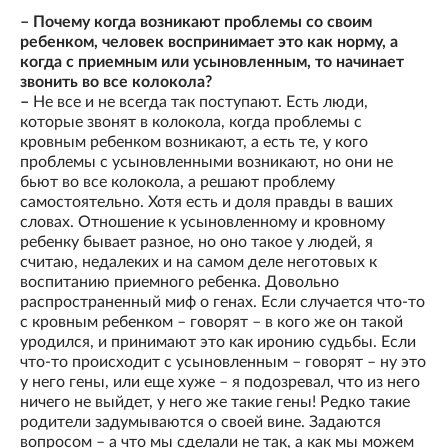
– Почему когда возникают проблемы со своим
ребенком, человек воспринимает это как норму, а
когда с приемным или усыновленным, то начинает
звонить во все колокола?
–
Не все и не всегда так поступают. Есть люди,
которые звонят в колокола, когда проблемы с
кровным ребенком возникают, а есть те, у кого
проблемы с усыновленными возникают, но они не
бьют во все колокола, а решают проблему
самостоятельно. Хотя есть и доля правды в ваших
словах. Отношение к усыновленному и кровному
ребенку бывает разное, но оно такое у людей, я
считаю, недалеких и на самом деле неготовых к
воспитанию приемного ребенка. Довольно
распространенный миф о генах. Если случается что-то
с кровным ребенком – говорят – в кого же он такой
уродился, и принимают это как иронию судьбы. Если
что-то происходит с усыновленным – говорят – ну это
у него гены, или еще хуже – я подозревал, что из него
ничего не выйдет, у него же такие гены! Редко такие
родители задумываются о своей вине. Задаются
вопросом – а что мы сделали не так, а как мы можем