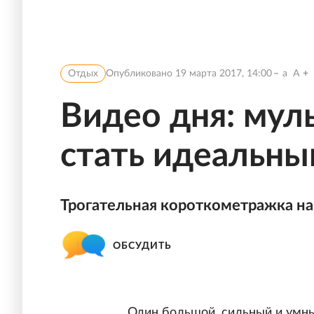
Отдых
Опубликовано
19 марта 2017, 14:00
a
A
Видео дня: мул
стать идеальны
Трогательная короткометражка на 
ОБСУДИТЬ
Один большой, сильный и умный