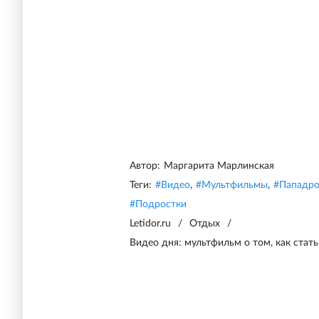
Автор:
Маргарита Марлинская
Теги:
#
Видео
,
#
Мультфильмы
,
#
Пападр
#
Подростки
Letidor.ru
/
Отдых
/
Видео дня: мультфильм о том, как стат