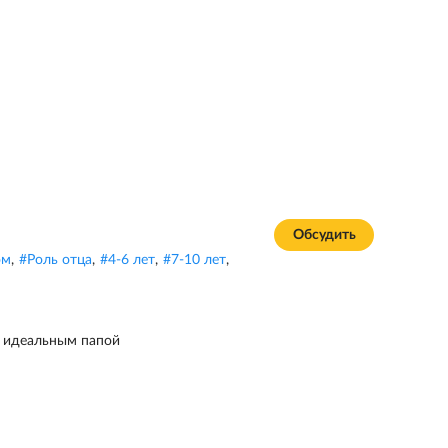
Обсудить
ом
,
#
Роль отца
,
#
4-6 лет
,
#
7-10 лет
,
ь идеальным папой