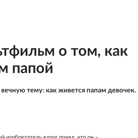
ьтфильм о том, как
м папой
вечную тему: как живется папам девочек.
 изобретатель вдруг понял, что он –