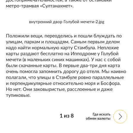
достопримечательностей, а также от остановки
метро-трамвая «Султанахмет».
внутренний двор Голубой мечети-2.jpg
Положили вещи, переоделись и пошли блуждать по
улицам, паркам и площадям. Самым первым делом
надо найти нормальную карту Стамбула. Неплохие
карты раздают бесплатно на Ипподроме у Голубой
мечети (в маленьких синих машинках). У нас с собой
были скачанные карты. В первые два-три дня карта
очень помогла запомнить дорогу до отеля. Мы наивно
полагали, что улицы в Стамбуле ровно параллельные
и перпендикулярные относительно моря и Босфора.
Но нет. Они заковыристые, расслоенные и даже
тупиковые.
Где искать
1
из
8
обмен валюты