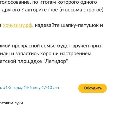
 голосование, по итогам которого одного
другого ? авторитетное (и весьма строгое)
на
хочузиму.рф
, надевайте шапку-петушок и
самой прекрасной семье будет вручен приз
 силы и запастись хороши настроением
етской площадке "Летидор".
а
,
#
1-3 года
,
#
4-6 лет
,
#
7-10 лет
,
Обсудить
отовим луки