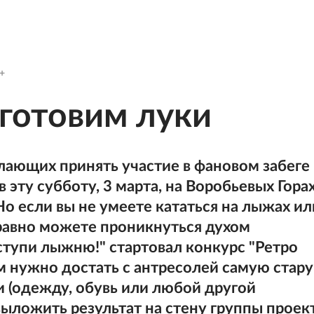
готовим луки
лающих принять участие в фановом забеге
 эту субботу, 3 марта, на Воробьевых Горах
о если вы не умеете кататься на лыжах ил
е равно можете проникнуться духом
ступи лыжню!" стартовал конкурс "Ретро
нем нужно достать с антресолей самую стар
и (одежду, обувь или любой другой
выложить результат на стену группы проек