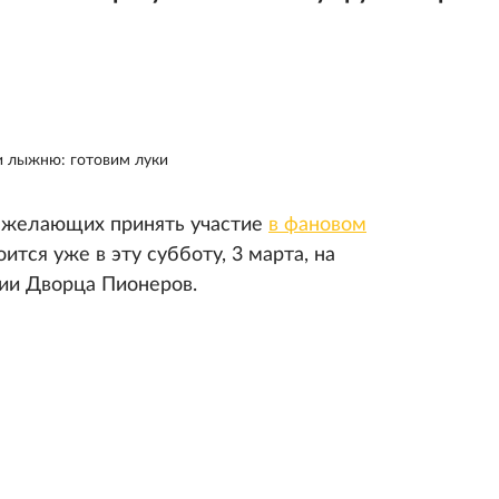
и лыжню: готовим луки
х желающих принять участие
в фановом
оится уже в эту субботу, 3 марта, на
рии Дворца Пионеров.