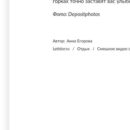
горках точно заставят вас улыб
Фото: Depositphotos
Автор:
Анна Егорова
Letidor.ru
/
Отдых
/
Смешное видео с