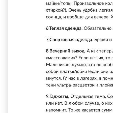
майки/топы. Произвольное коли
стиркой?). Очень удобна легка
солнца, и вообще для вечера. 
6.Теплая одежда.
Обязательно. 
7.Спортивная одежда
. Брюки и
8.Вечерний выход
. А как тепе
«массовками»? Если нет их, то 
Мальчиков, думаю, это не особ
собой платья/юбки (если они и
мнутся. (У нас в лагерях, я по
тени ультра-расцветок и плойки
9.Гаджеты
. Отдельная тема. Со
или нет. В любом случае, о них
напомнит. То же касается сумм