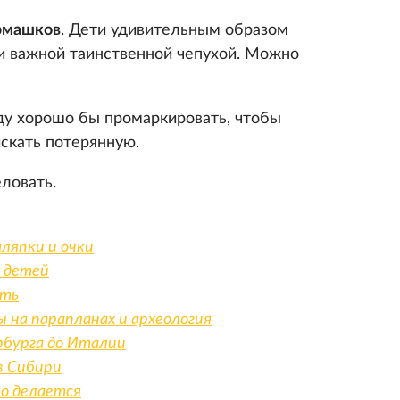
рмашков
. Дети удивительным образом
и важной таинственной чепухой. Можно
ду хорошо бы промаркировать, чтобы
скать потерянную.
еловать.
шляпки и очки
 детей
еть
 на парапланах и археология
рбурга до Италии
в Сибири
то делается