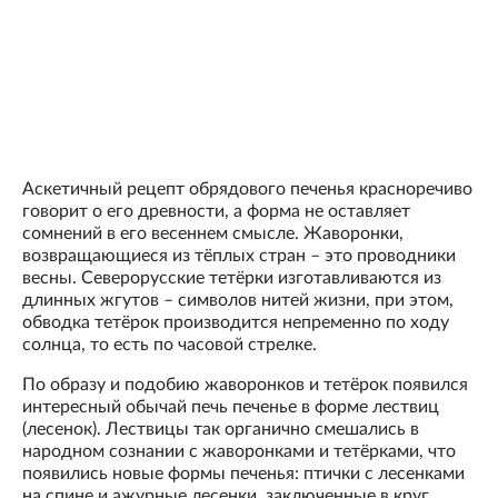
Аскетичный рецепт обрядового печенья красноречиво
говорит о его древности, а форма не оставляет
сомнений в его весеннем смысле. Жаворонки,
возвращающиеся из тёплых стран – это проводники
весны. Северорусские тетёрки изготавливаются из
длинных жгутов – символов нитей жизни, при этом,
обводка тетёрок производится непременно по ходу
солнца, то есть по часовой стрелке.
По образу и подобию жаворонков и тетёрок появился
интересный обычай печь печенье в форме лествиц
(лесенок). Лествицы так органично смешались в
народном сознании с жаворонками и тетёрками, что
появились новые формы печенья: птички с лесенками
на спине и ажурные лесенки, заключенные в круг.