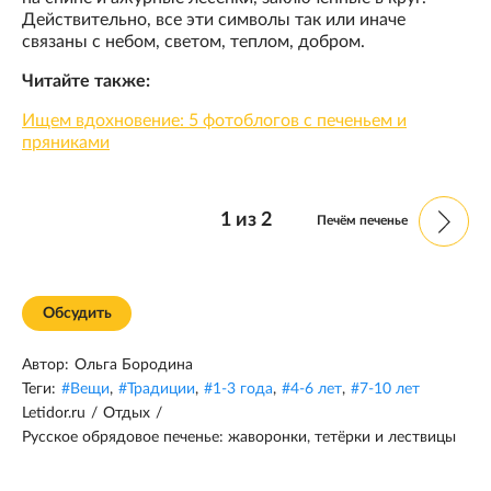
Действительно, все эти символы так или иначе
связаны с небом, светом, теплом, добром.
Читайте также:
Ищем вдохновение: 5 фотоблогов с печеньем и
пряниками
1
из
2
Печём печенье
Обсудить
Автор:
Ольга Бородина
Теги:
#
Вещи
,
#
Традиции
,
#
1-3 года
,
#
4-6 лет
,
#
7-10 лет
Letidor.ru
/
Отдых
/
Русское обрядовое печенье: жаворонки, тетёрки и лествицы