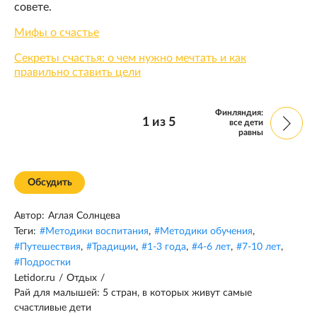
совете.
Мифы о счастье
Секреты счастья: о чем нужно мечтать и как
правильно ставить цели
Финляндия:
1
из
5
все дети
равны
Обсудить
Автор:
Аглая Солнцева
Теги:
#
Методики воспитания
,
#
Методики обучения
,
#
Путешествия
,
#
Традиции
,
#
1-3 года
,
#
4-6 лет
,
#
7-10 лет
,
#
Подростки
Letidor.ru
/
Отдых
/
Рай для малышей: 5 стран, в которых живут самые
счастливые дети