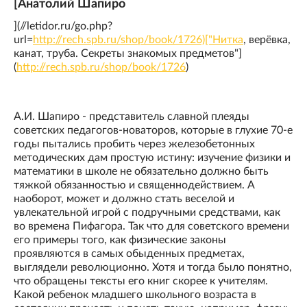
[Анатолий Шапиро
](//letidor.ru/go.php?
url=
http://rech.spb.ru/shop/book/1726)["Нитка
, верёвка,
канат, труба. Секреты знакомых предметов"]
(
http://rech.spb.ru/shop/book/1726
)
А.И. Шапиро - представитель славной плеяды
советских педагогов-новаторов, которые в глухие 70-е
годы пытались пробить через железобетонных
методических дам простую истину: изучение физики и
математики в школе не обязательно должно быть
тяжкой обязанностью и священнодействием. А
наоборот, может и должно стать веселой и
увлекательной игрой с подручными средствами, как
во времена Пифагора. Так что для советского времени
его примеры того, как физические законы
проявляются в самых обыденных предметах,
выглядели революционно. Хотя и тогда было понятно,
что обращены тексты его книг скорее к учителям.
Какой ребенок младшего школьного возраста в