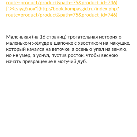
route=product/product&path=75&product_id=746)
["Желудёнок"](http://book.kompasgid.ru/index.php?
route=product/product&path=75&product_id=746)
Маленькая (на 16 страниц) трогательная история о
маленьком жёлуде в шапочке с хвостиком на макушке,
который качался на веточке, а осенью упал на землю,
но не умер, а уснул, пустив росток, чтобы весною
начать превращение в могучий дуб.