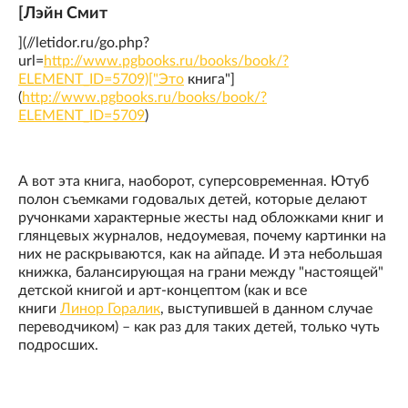
[Лэйн Смит
](//letidor.ru/go.php?
url=
http://www.pgbooks.ru/books/book/?
ELEMENT_ID=5709)["Это
книга"]
(
http://www.pgbooks.ru/books/book/?
ELEMENT_ID=5709
)
А вот эта книга, наоборот, суперсовременная. Ютуб
полон съемками годовалых детей, которые делают
ручонками характерные жесты над обложками книг и
глянцевых журналов, недоумевая, почему картинки на
них не раскрываются, как на айпаде. И эта небольшая
книжка, балансирующая на грани между "настоящей"
детской книгой и арт-концептом (как и все
книги
Линор Горалик
, выступившей в данном случае
переводчиком) – как раз для таких детей, только чуть
подросших.