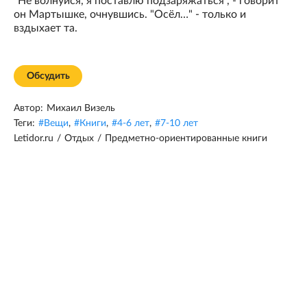
"Не волнуйся, я поставлю подзаряжаться", - говорит
он Мартышке, очнувшись. "Осёл…" - только и
вздыхает та.
Обсудить
Автор:
Михаил Визель
Теги:
#
Вещи
,
#
Книги
,
#
4-6 лет
,
#
7-10 лет
Letidor.ru
/
Отдых
/
Предметно-ориентированные книги