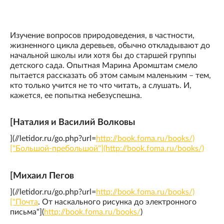
Изучение вопросов природоведения, в частности,
жизненного цикла деревьев, обычно откладывают до
начальной школы или хотя бы до старшей группы
детского сада. Опытная Марина Аромштам смело
пытается рассказать об этом самым маленьким – тем,
кто только учится не то что читать, а слушать. И,
кажется, ее попытка небезуспешна.
[Наталия и Василий Волковы
](//letidor.ru/go.php?url=
http://book.foma.ru/books/)
["Большой-пребольшой"](http://book.foma.ru/books/)
[Михаил Пегов
](//letidor.ru/go.php?url=
http://book.foma.ru/books/)
["Почта
. От наскального рисунка до электронного
письма"](
http://book.foma.ru/books/
)