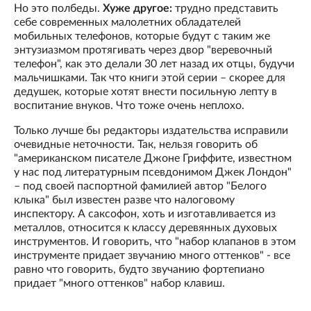
Но это полбеды.
Хуже другое:
трудно представить
себе современных малолетних обладателей
мобильных телефонов, которые будут с таким же
энтузиазмом протягивать через двор "веревочный
телефон", как это делали 30 лет назад их отцы, будучи
мальчишками. Так что книги этой серии – скорее для
дедушек, которые хотят внести посильную лепту в
воспитание внуков. Что тоже очень неплохо.
Только лучше бы редакторы издательства исправили
очевидные неточности. Так, нельзя говорить об
"американском писателе Джоне Гриффите, известном
у нас под литературным псевдонимом Джек Лондон"
– под своей паспортной фамилией автор "Белого
клыка" был известен разве что налоговому
инспектору. А саксофон, хоть и изготавливается из
металлов, относится к классу деревянных духовых
инструментов. И говорить, что "набор клапанов в этом
инструменте придает звучанию много оттенков" - все
равно что говорить, будто звучанию фортепиано
придает "много оттенков" набор клавиш.