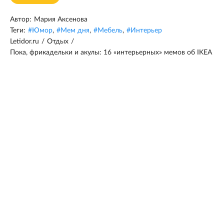
Автор:
Мария Аксенова
Теги:
#
Юмор
,
#
Мем дня
,
#
Мебель
,
#
Интерьер
Letidor.ru
/
Отдых
/
Пока, фрикадельки и акулы: 16 «интерьерных» мемов об IKEA