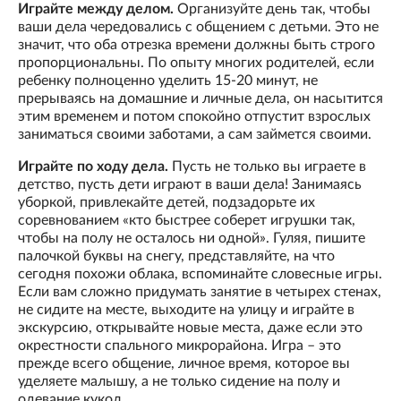
Играйте между делом.
Организуйте день так, чтобы
ваши дела чередовались с общением с детьми. Это не
значит, что оба отрезка времени должны быть строго
пропорциональны. По опыту многих родителей, если
ребенку полноценно уделить 15-20 минут, не
прерываясь на домашние и личные дела, он насытится
этим временем и потом спокойно отпустит взрослых
заниматься своими заботами, а сам займется своими.
Играйте по ходу дела.
Пусть не только вы играете в
детство, пусть дети играют в ваши дела! Занимаясь
уборкой, привлекайте детей, подзадорьте их
соревнованием «кто быстрее соберет игрушки так,
чтобы на полу не осталось ни одной». Гуляя, пишите
палочкой буквы на снегу, представляйте, на что
сегодня похожи облака, вспоминайте словесные игры.
Если вам сложно придумать занятие в четырех стенах,
не сидите на месте, выходите на улицу и играйте в
экскурсию, открывайте новые места, даже если это
окрестности спального микрорайона. Игра – это
прежде всего общение, личное время, которое вы
уделяете малышу, а не только сидение на полу и
одевание кукол.