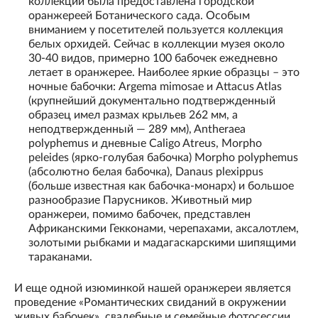
коллекции была предоставлена городской
оранжереей Ботанического сада. Особым
вниманием у посетителей пользуется коллекция
белых орхидей. Сейчас в коллекции музея около
30-40 видов, примерно 100 бабочек ежедневно
летает в оранжерее. Наиболее яркие образцы – это
ночные бабочки: Argema mimosae и Attacus Atlas
(крупнейший документально подтвержденный
образец имел размах крыльев 262 мм, а
неподтвержденный — 289 мм), Antheraea
polyphemus и дневные Caligo Atreus, Morpho
peleides (ярко-голубая бабочка) Morpho polyphemus
(абсолютно белая бабочка), Danaus plexippus
(больше известная как бабочка-монарх) и большое
разнообразие Парусников. Животный мир
оранжереи, помимо бабочек, представлен
Африканскими Гекконами, черепахами, аксалотлем,
золотыми рыбками и мадагаскарскими шипящими
тараканами.
И еще одной изюминкой нашей оранжереи является
проведение «Романтических свиданий в окружении
живых бабочек», свадебные и семейные фотосессии.