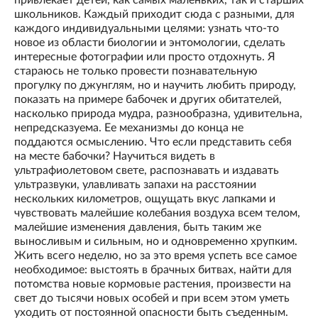
привлекает детей, как самых маленьких, так и старших
школьников. Каждый приходит сюда с разными, для
каждого индивидуальными целями: узнать что-то
новое из области биологии и энтомологии, сделать
интересные фотографии или просто отдохнуть. Я
стараюсь не только провести познавательную
прогулку по джунглям, но и научить любить природу,
показать на примере бабочек и других обитателей,
насколько природа мудра, разнообразна, удивительна,
непредсказуема. Ее механизмы до конца не
поддаются осмыслению. Что если представить себя
на месте бабочки? Научиться видеть в
ультрафиолетовом свете, распознавать и издавать
ультразвуки, улавливать запахи на расстоянии
нескольких километров, ощущать вкус лапками и
чувствовать малейшие колебания воздуха всем телом,
малейшие изменения давления, быть таким же
выносливым и сильным, но и одновременно хрупким.
Жить всего неделю, но за это время успеть все самое
необходимое: выстоять в брачных битвах, найти для
потомства новые кормовые растения, произвести на
свет до тысячи новых особей и при всем этом уметь
уходить от постоянной опасности быть съеденным.