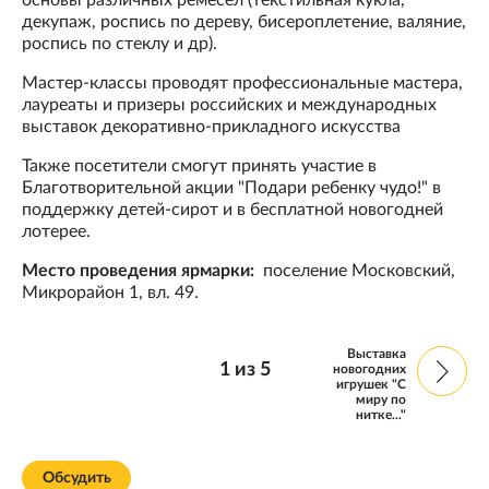
основы различных ремесел (текстильная кукла,
декупаж, роспись по дереву, бисероплетение, валяние,
роспись по стеклу и др).
Мастер-классы проводят профессиональные мастера,
лауреаты и призеры российских и международных
выставок декоративно-прикладного искусства
Также посетители смогут принять участие в
Благотворительной акции "Подари ребенку чудо!" в
поддержку детей-сирот и в бесплатной новогодней
лотерее.
Место проведения ярмарки:
поселение Московский,
Микрорайон 1, вл. 49.
Выставка
1
из
5
новогодних
игрушек "С
миру по
нитке..."
Обсудить