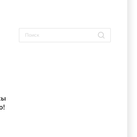
сы
о!