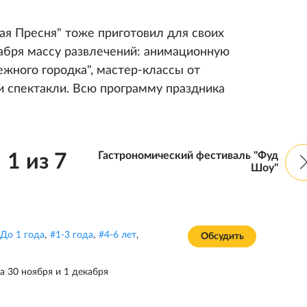
ая Пресня" тоже приготовил для своих
кабря массу развлечений: анимационную
жного городка", мастер-классы от
и спектакли. Всю программу праздника
Гастрономический фестиваль "Фуд
1
из
7
Шоу"
До 1 года
,
#
1-3 года
,
#
4-6 лет
,
Обсудить
а 30 ноября и 1 декабря