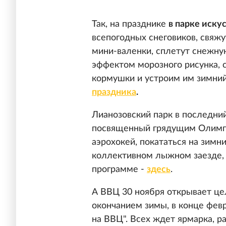
Так, на празднике
в парке иску
всепогодных снеговиков, свяж
мини-валенки, сплетут снежну
эффектом морозного рисунка, 
кормушки и устроим им зимний
праздника
.
Лианозовский парк в последний
посвященный грядущим Олимпий
аэрохокей, покататься на зимни
коллективном лыжном заезде, 
программе -
здесь
.
А ВВЦ 30 ноября открывает цел
окончанием зимы, в конце фев
на ВВЦ". Всех ждет ярмарка, р