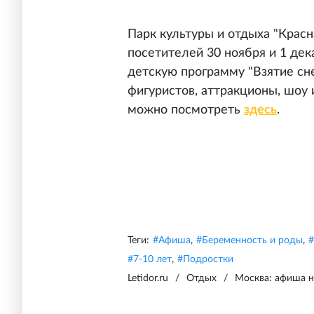
Парк культуры и отдыха "Красн
посетителей 30 ноября и 1 де
детскую программу "Взятие сне
фигуристов, аттракционы, шоу 
можно посмотреть
здесь
.
Теги:
#
Афиша
,
#
Беременность и роды
,
#
#
7-10 лет
,
#
Подростки
Letidor.ru
/
Отдых
/
Москва: афиша н