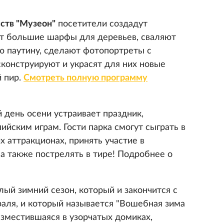
сств "Музеон"
посетители создадут
ут большие шарфы для деревьев, сваляют
ю паутину, сделают фотопортреты с
сконструируют и украсят для них новые
 пир.
Смотреть полную программу
 день осени устраивает праздник,
ским играм. Гости парка смогут сыграть в
х аттракционах, принять участие в
а также пострелять в тире! Подробнее о
ый зимний сезон, который и закончится с
раля, и который называется "Вошебная зима
азместившаяся в узорчатых домиках,