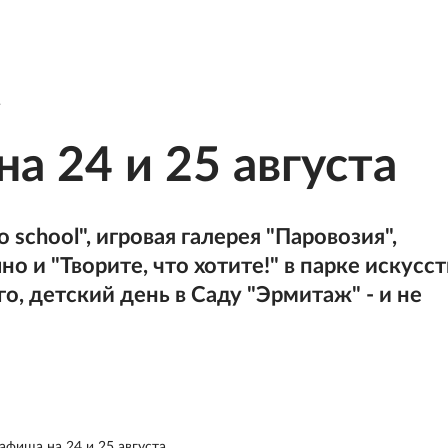
а 24 и 25 августа
 school", игровая галерея "Паровозия",
 и "Творите, что хотите!" в парке искусст
го, детский день в Саду "Эрмитаж" - и не
афиша на 24 и 25 августа