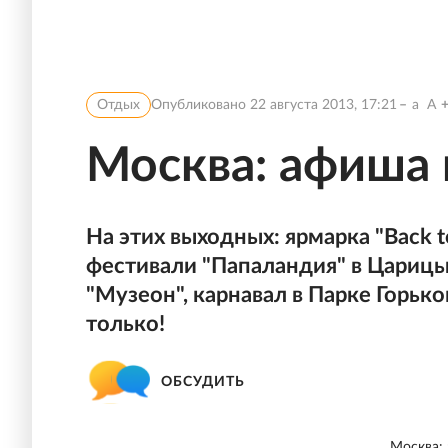
Отдых
Опубликовано
22 августа 2013, 17:21
a
A
Москва: афиша н
На этих выходных: ярмарка "Back to
фестивали "Папаландия" в Царицыно
"Музеон", карнавал в Парке Горько
только!
ОБСУДИТЬ
Москва: 