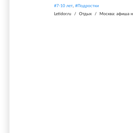
#
7-10 лет
,
#
Подростки
Letidor.ru
/
Отдых
/
Москва: афиша на