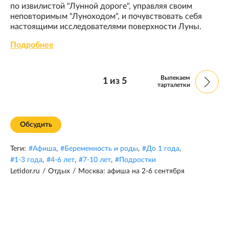
по извилистой "Лунной дороге", управляя своим
неповторимым "Луноходом", и почувствовать себя
настоящими исследователями поверхности Луны.
Подробнее
Выпекаем
1
из
5
тарталетки
Обсудить
Теги:
#
Афиша
,
#
Беременность и роды
,
#
До 1 года
,
#
1-3 года
,
#
4-6 лет
,
#
7-10 лет
,
#
Подростки
Letidor.ru
/
Отдых
/
Москва: афиша на 2-6 сентября