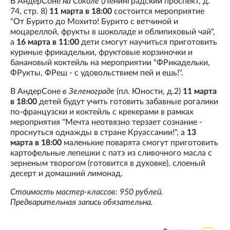
В АндерСоне
на Соколе
(Ленинградский проспект, д.
74, стр. 8)
11 марта в 18:00
состоится мероприятие
"От Бурито до Мохито! Бурито с ветчиной и
моцареллой, фрукты в шоколаде и облипиховый чай",
а
16 марта в 11:00
дети смогут научиться приготовить
куриные фрикадельки, фруктовые корзиночки и
банановый коктейль на мероприятии "ФРикадельки,
ФРукты, ФРеш - с удовольствием пей и ешь!".
В АндерСоне
в Зеленограде
(пл. Юности, д.2)
11 марта
в 18:00
детей будут учить готовить забавные рогалики
по-французски и коктейль с крекерами в рамках
мероприятия "Мечта неотвязно терзает сознание -
проснуться однажды в стране Круассании!", а
13
марта в 18:00
маленькие поварята смогут приготовить
картофельные лепешки с патэ из сливочного масла с
зерненым творогом (готовится в духовке), слоеный
десерт и домашний лимонад.
Стоимость мастер-классов: 950 рублей.
Предварительная запись обязательна.