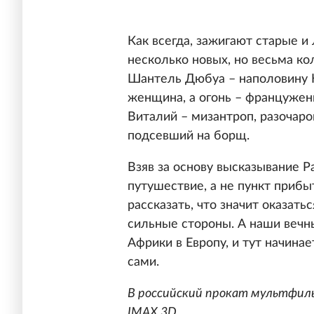
Как всегда, зажигают старые и
несколько новых, но весьма к
Шантель Дюбуа – наполовину 
женщина, а огонь – француженк
Виталий – мизантроп, разочар
подсевший на борщ.
Взяв за основу высказывание 
путушествие, а не пункт приб
рассказать, что значит оказать
сильные стороны. А наши вечн
Африки в Европу, и тут начина
сами.
В российский прокат мультфиль
IMAX 3D