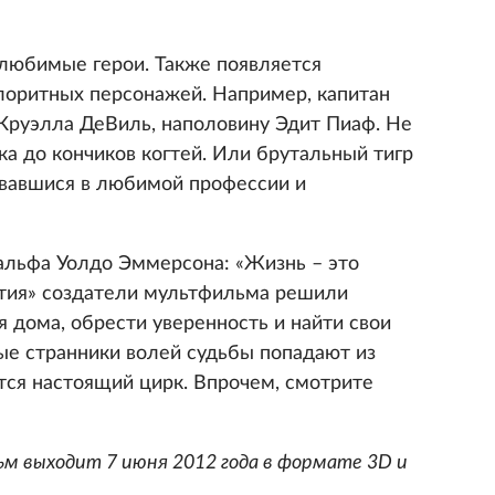
 любимые герои. Также появляется
олоритных персонажей. Например, капитан
Круэлла ДеВиль, наполовину Эдит Пиаф. Не
а до кончиков когтей. Или брутальный тигр
овавшися в любимой профессии и
Ральфа Уолдо Эммерсона: «Жизнь – это
ытия» создатели мультфильма решили
ся дома, обрести уверенность и найти свои
ые странники волей судьбы попадают из
ется настоящий цирк. Впрочем, смотрите
м выходит 7 июня 2012 года в формате 3D и