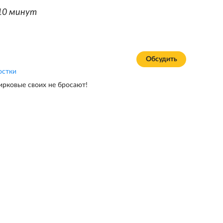
10 минут
Обсудить
остки
ирковые своих не бросают!