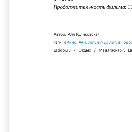
Продолжительность фильма: 1
Автор:
Аля Куликовская
Теги:
#
Кино
,
#
4-6 лет
,
#
7-10 лет
,
#
Подр
Letidor.ru
/
Отдых
/
Мадагаскар-3: Ц