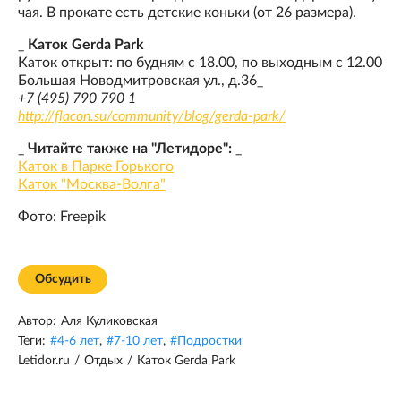
чая. В прокате есть детские коньки (от 26 размера).
_
Каток Gerda Park
Каток открыт: по будням с 18.00, по выходным с 12.00
Большая Новодмитровская ул., д.36_
+7 (495) 790 790 1
http://flacon.su/community/blog/gerda-pa
rk/
_
Читайте также на "Летидоре":
_
Каток в Парке Горького
Каток "Москва-Волга"
Фото: Freepik
Обсудить
Автор:
Аля Куликовская
Теги:
#
4-6 лет
,
#
7-10 лет
,
#
Подростки
Letidor.ru
/
Отдых
/
Каток Gerda Park