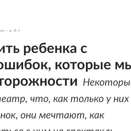
ин.
a
A
ить ребенка с
 ошибок, которые м
сторожности
Некоторы
атр, что, как только у них
нок, они мечтают, как