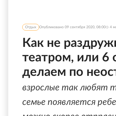
Отдых
Опубликовано
09 сентября 2020, 08:00
4
м
Как не раздруж
театром, или 6
делаем по нео
взрослые так любят те
семье появляется ребе