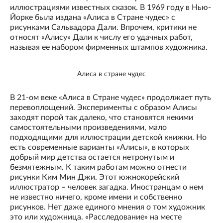
иллюстрациями известных сказок. В 1969 году в Нью-
Йорке была издана «Алиса в Стране чудес» с
рисунками Сальвадора Дали. Впрочем, критики не
относят «Алису» Дали к числу его удачных работ,
называя ее набором фирменных штампов художника.
Алиса в стране чудес
В 21-ом веке «Алиса в Стране чудес» продолжает путь
перевоплощений. Эксперименты с образом Алисы
заходят порой так далеко, что становятся некими
самостоятельными произведениями, мало
подходящими для иллюстрации детской книжки. Но
есть современные варианты «Алисы», в которых
добрый мир детства остается нетронутым и
безмятежным. К таким работам можно отнести
рисунки Ким Мин Джи. Этот южнокорейский
иллюстратор – человек загадка. Иностранцам о нем
не известно ничего, кроме имени и собственно
рисунков. Нет даже единого мнения о том художник
это или художница. «Расследование» на месте