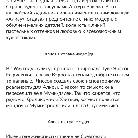
занимает вышедшая в 1907 году версия «Алисы в
Стране чудес» с рисунками Артура Рэкема. Этот
английский художник сильно изменил тенниеловскую
«Алису», отдавая предпочтение стилю модерн, с
обилием мелких деталей, волнистых линий,
пастельных оттенков и любовью к всевозможным
«ужастикам».
алиса в стране чудес.jpg
В 1966 году «Алису» проиллюстрировала Туве Янссон.
Ее рисунки к сказке Кэрролла теплые, добрые и в чем-
то наивные. Янссон создала свою неповторимую
реальность для Алисы. В каком-то смысле она
переселила ее в Муми-дален. Так что кажется, что
рядом с Кроликом или Улиткой, вот-вот появится
мордочка Муми-тролля или шляпа Снусмумрика.
Алиса в стране чудес
Именитые живописцы также не брезговали