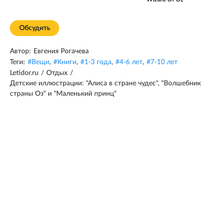
Обсудить
Автор:
Евгения Рогачева
Теги:
#
Вещи
,
#
Книги
,
#
1-3 года
,
#
4-6 лет
,
#
7-10 лет
Letidor.ru
/
Отдых
/
Детские иллюстрации: "Алиса в стране чудес", "Волшебник
страны Оз" и "Маленький принц"