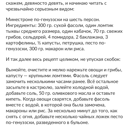
скажем, девяносто девять, и начинаю читать с
чрезвычайно серьезным видом:
Минестроне по-генуэзски на шесть персон.
Ингредиенты: 300 гр. сухой фасоли, один ломтик
тыквы среднего размера, один кабачок, 70 гр. свежих
грибов, сельдерей, 4 помидора, 2 баклажана, 3
картофелины, ½ капусты, петрушка, песто по-
генуэзски, 300 гр. макарон или риса.
И так далее весь рецепт целиком, не упуская скобок:
Вымойте, очистите и мелко нарежьте овощи и грибы,
капусту — крупными ломтями. Фасоль следует
замочить несколькими часами ранее. Всё остальное
засыпьте в кастрюлю, залейте холодной водой,
добавьте соль, 50 гр. оливкового масла и оставьте
кипеть. Когда овощи сварятся, добавьте фасоль
вместе с водой, в которой она была замочена,
макароны или рис. За несколько минут до того, как
снять с огня, добавьте несколько чайных ложек песто
по-генуэзски, разведенного в бульоне.