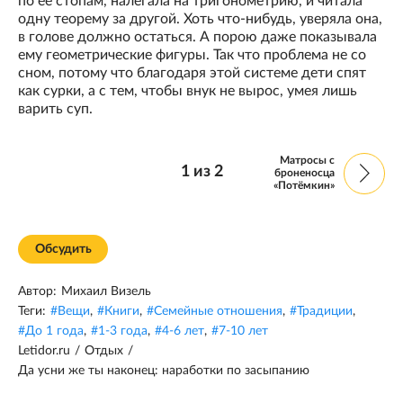
по ее стопам, налегала на тригонометрию, и читала
одну теорему за другой. Хоть что-нибудь, уверяла она,
в голове должно остаться. А порою даже показывала
ему геометрические фигуры. Так что проблема не со
сном, потому что благодаря этой системе дети спят
как сурки, а с тем, чтобы внук не вырос, умея лишь
варить суп.
Матросы с
1
из
2
броненосца
«Потёмкин»
Обсудить
Автор:
Михаил Визель
Теги:
#
Вещи
,
#
Книги
,
#
Семейные отношения
,
#
Традиции
,
#
До 1 года
,
#
1-3 года
,
#
4-6 лет
,
#
7-10 лет
Letidor.ru
/
Отдых
/
Да усни же ты наконец: наработки по засыпанию