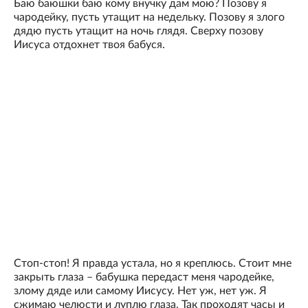
Баю баюшки баю кому внучку дам мою? Позову я
чародейку, пусть утащит на недельку. Позову я злого
дядю пусть утащит на ночь глядя. Сверху позову
Иисуса отдохнет твоя бабуся.
Стоп-стоп! Я правда устала, но я креплюсь. Стоит мне
закрыть глаза – бабушка передаст меня чародейке,
злому дяде или самому Иисусу. Нет уж, нет уж. Я
сжимаю челюсти и луплю глаза. Так проходят часы и