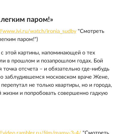
 легким паром!»
://www.ivi.ru/watch/ironia_sudby
"Смотреть
егким паром!")
 с этой картины, напоминающей о тех
ли в прошлом и позапрошлом годах. Бой
я точка отсчета – и обязательно где-нибудь
 о заблудившемся московском враче Жене,
 перепутал не только квартиры, но и города,
й жизни и попробовать совершенно гадкую
://video.rambler.ru/film/mamy-3-4/
"Смотреть