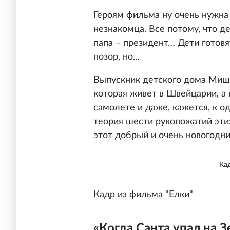
Героям фильма ну очень нужн
незнакомца. Все потому, что де
папа – президент… Дети готов
позор, но...
Выпускник детского дома Миша
которая живет в Швейцарии, а 
самолете и даже, кажется, к о
теория шести рукопожатий этих
этот добрый и очень новогодн
Ка
Кадр из фильма "Елки"
«Когда Санта упал на 