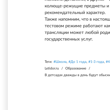
колюще-режущие предметы и из
рекомендательный характер.
Также напомним, что в настоящ
тестовом режиме работают ка
трансляции может любой родит
государственных услуг.
Теги:
#
Школа
,
#
До 1 года
,
#
1-3 года
,
#
4
Letidor.ru
/
Образование
/
В детсадах дважды в день будут обыск