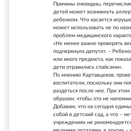
Причины очевидны, перечислим
детей может возникнуть аллер
ребенком. Что касается игруш
может использовать не по назна
проблем медицинского характе
«Не менее важно проверять вещ
подчеркнула депутат. – Ребено
или иного предмета, как показ
дети отравились спайсами».
По мнению Картавцевов, прове
воспитатели, поскольку они по
раздеться после нее. При это
образом, чтобы это не напоми
Добавим, что на сегодня едины
собой в детский сад, а что – н
учреждениях не рекомендуется
мелкими деталями, в других – 