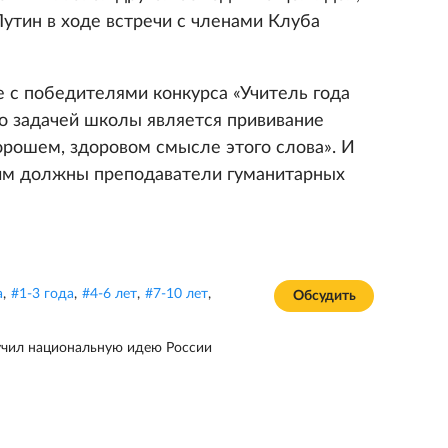
Путин в ходе встречи с членами Клуба
е с победителями конкурса «Учитель года
то задачей школы является прививание
орошем, здоровом смысле этого слова». И
тим должны преподаватели гуманитарных
а
,
#
1-3 года
,
#
4-6 лет
,
#
7-10 лет
,
Обсудить
учил национальную идею России