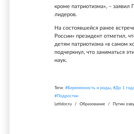
кроме патриотизма», – заявил 
лидеров.
На состоявшейся ранее встреч
России» президент отметил, ч
детям патриотизма «в самом х
подчеркнул, что заниматься э
наук.
Теги:
#
Беременность и роды
,
#
До 1 год
#
Подростки
Letidor.ru
/
Образование
/
Путин озв