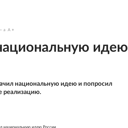
a
A
 национальную идею
ачил национальную идею и попросил
е реализацию.
ил национальную идею России