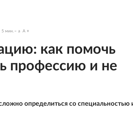
5
мин.
a
A
ацию: как помочь
ь профессию и не
сложно определиться со специальностью 