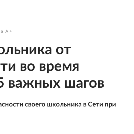
a
A
ольника от
ти во время
5 важных шагов
пасности своего школьника в Сети при