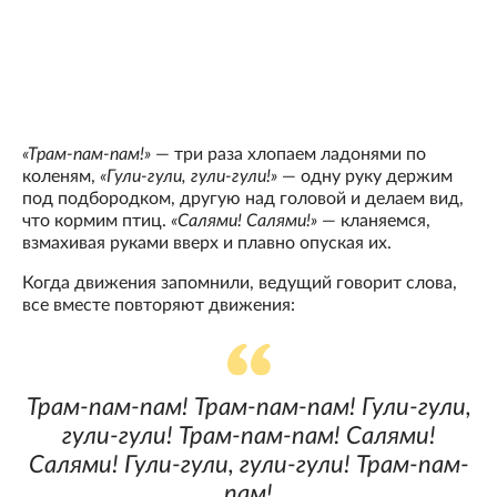
«Трам-пам-пам!»
— три раза хлопаем ладонями по
коленям,
«Гули-гули, гули-гули!»
— одну руку держим
под подбородком, другую над головой и делаем вид,
что кормим птиц.
«Салями! Салями!»
— кланяемся,
взмахивая руками вверх и плавно опуская их.
Когда движения запомнили, ведущий говорит слова,
все вместе повторяют движения:
Трам-пам-пам! Трам-пам-пам! Гули-гули,
гули-гули! Трам-пам-пам! Салями!
Салями! Гули-гули, гули-гули! Трам-пам-
пам!