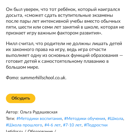
Он был уверен, что тот ребёнок, который наигрался
досыта, «сможет сдать вступительные экзамены
после пары лет интенсивной учебы вместо обычных
пяти, шести или семи лет занятий в школе, которая не
признает игру важным фактором развития».
Нилл считал, что родители не должны лишать детей
их законного права на игру, ведь игра отчасти
выполняет одну из основных функций образования —
готовит детей к самостоятельному плаванию в
большом мире.
Фото: summerhillschool.co.uk.
Обсудить
Автор:
Ольга Рудашевская
Теги:
#
Методики воспитания
,
#
Методики обучения
,
#
Школа
,
#
Школа прошлого
,
#
4-6 лет
,
#
7-10 лет
,
#
Подростки
Letidor.ru
/
Образование
/